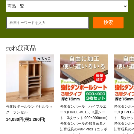
検索
売れ筋商品
強化段ボールランドセルラッ
強化ダンボール「ハイプルエ
強化ダンボ
ク ランセル
ース(HiPLE-ACE)」3層シー
ース(HiPLE
ト 3枚セット 900×900(mm)
ト 5枚セット 
14,080円(税1,280円)
強化ダンボールの知育家具と
強化ダンボ
知育玩具のPaPiPros（ニッポ
知育玩具のPa